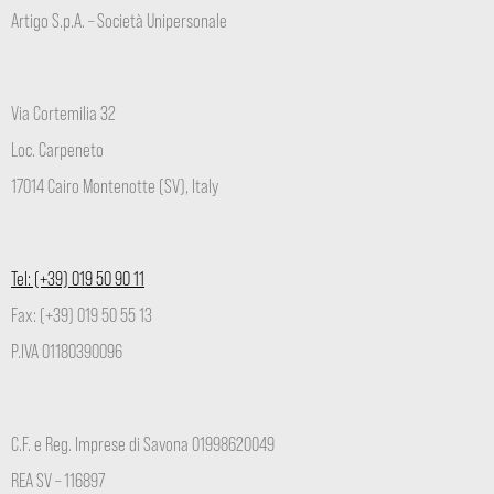
Artigo S.p.A. – Società Unipersonale
Via Cortemilia 32
Loc. Carpeneto
17014 Cairo Montenotte (SV), Italy
Tel: (+39) 019 50 90 11
Fax: (+39) 019 50 55 13
P.IVA 01180390096
C.F. e Reg. Imprese di Savona 01998620049
REA SV – 116897