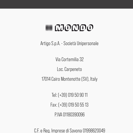
Artigo S.p.A. - Società Unipersonale
Via Cortemilia 32
Loc. Carpeneto
17014 Cairo Montenotte (SV), Italy
Tel: (+39) 019 50 90 11
Fax: (+39) 019 50 55 13
P.IVA 01180390096
C.F. e Reg. Imprese di Savona 01998620049