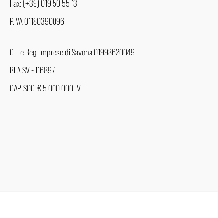
Fax: (+39) 019 50 55 13
P.IVA 01180390096
C.F. e Reg. Imprese di Savona 01998620049
REA SV - 116897
CAP. SOC. € 5.000.000 I.V.