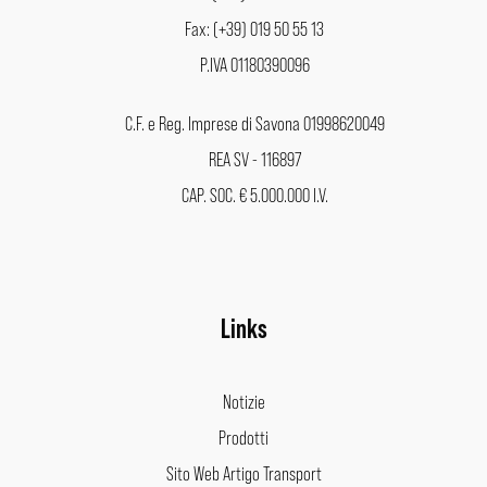
Fax: (+39) 019 50 55 13
P.IVA 01180390096
C.F. e Reg. Imprese di Savona 01998620049
REA SV - 116897
CAP. SOC. € 5.000.000 I.V.
Links
Notizie
Prodotti
Sito Web Artigo Transport