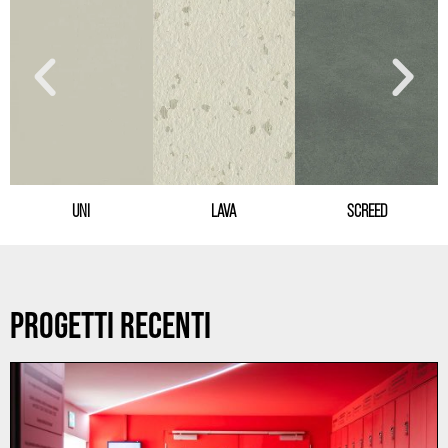
Precedente
Succ
UNI
LAVA
SCREED
PROGETTI RECENTI