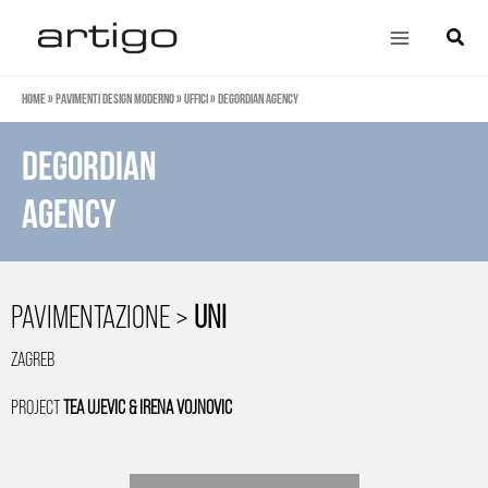
Vai
Main
Cerca
al
Menu
contenuto
Home
»
Pavimenti design moderno
»
Uffici
»
DEGORDIAN AGENCY
DEGORDIAN
AGENCY
PAVIMENTAZIONE >
UNI
ZAGREB
PROJECT
TEA UJEVIC & IRENA VOJNOVIC