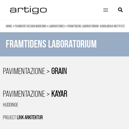
Vai
Main
Cerca
al
Menu
contenuto
Home
»
Pavimenti design moderno
»
Laboratories
»
Framtidens Laboratorium- Karolinska Institute
Framtidens Laboratorium
PAVIMENTAZIONE >
GRAIN
PAVIMENTAZIONE >
KAYAR
HUDDINGE
PROJECT
LINK ARKITEKTUR