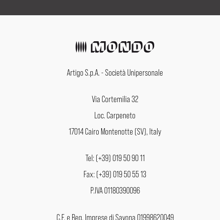
Artigo S.p.A. - Società Unipersonale
Via Cortemilia 32
Loc. Carpeneto
17014 Cairo Montenotte (SV), Italy
Tel: (+39) 019 50 90 11
Fax: (+39) 019 50 55 13
P.IVA 01180390096
C.F. e Reg. Imprese di Savona 01998620049