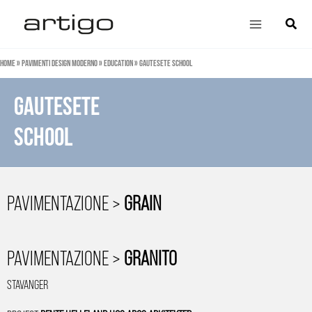
Vai
Main
Cerca
al
Menu
contenuto
Home
»
Pavimenti design moderno
»
Education
»
Gautesete School
GAUTESETE
SCHOOL
PAVIMENTAZIONE >
GRAIN
PAVIMENTAZIONE >
GRANITO
STAVANGER