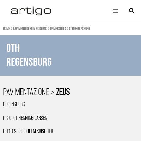
Vai
Main
Cerca
al
Menu
contenuto
Home
»
Pavimenti design moderno
»
Universities
»
OTH Regensburg
OTH
REGENSBURG
PAVIMENTAZIONE >
ZEUS
REGENSBURG
PROJECT
HENNING LARSEN
PHOTOS
FRIEDHELM KRISCHER