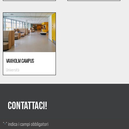
VAXHOLM CAMPUS
Università
CONTATTACI!
"
" indica i campi obbligatori
*