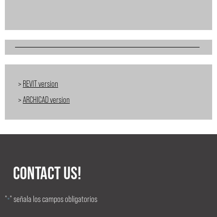
>
REVIT version
>
ARCHICAD version
CONTACT US!
"
" señala los campos obligatorios
*