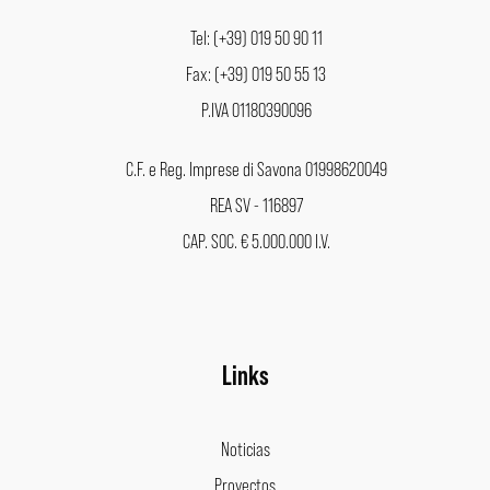
Tel: (+39) 019 50 90 11
Fax: (+39) 019 50 55 13
P.IVA 01180390096
C.F. e Reg. Imprese di Savona 01998620049
REA SV - 116897
CAP. SOC. € 5.000.000 I.V.
Links
Noticias
Proyectos