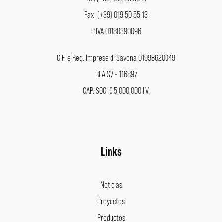
Fax: (+39) 019 50 55 13
P.IVA 01180390096
C.F. e Reg. Imprese di Savona 01998620049
REA SV - 116897
CAP. SOC. € 5.000.000 I.V.
Links
Noticias
Proyectos
Productos