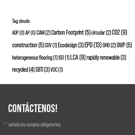
Tag clouds
CO2
(9)
Carbon Footprint
(5)
CAM
(2)
circular
(2)
ADP
(0)
AP
(0)
EPD
(13)
construction
(5)
Ecodesign
(3)
GWP
(5)
GHG
(2)
COV
(1)
LCA
(9)
rapidly renewable
(3)
heterogeneous flooring
(1)
ISO
(1)
recycled
(4)
SBTi
(3)
VOC
(1)
CONTÁCTENOS!
"
" señala los campos obligatorios
*