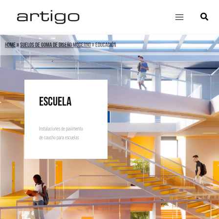
Ir
Main
Búsqu
al
Menu
contenido
Home
»
Suelos de goma de diseño moderno
»
Educación
Escuela
Instalaciones de pavimento
de caucho para escuelas