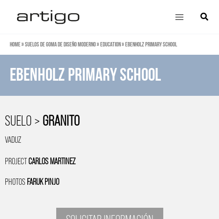
Ir
Main
Búsqu
al
Menu
contenido
Home
»
Suelos de goma de diseño moderno
»
Education
»
Ebenholz Primary School
Ebenholz Primary School
SUELO >
GRANITO
VADUZ
PROJECT
CARLOS MARTINEZ
PHOTOS
FARUK PINJO
SOLICITAR INFORMACIÓN