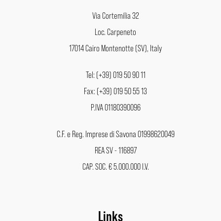
Via Cortemilia 32
Loc. Carpeneto
17014 Cairo Montenotte (SV), Italy
Tel: (+39) 019 50 90 11
Fax: (+39) 019 50 55 13
P.IVA 01180390096
C.F. e Reg. Imprese di Savona 01998620049
REA SV - 116897
CAP. SOC. € 5.000.000 I.V.
Links