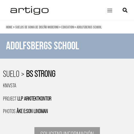
Ir
Main
Búsqu
al
Menu
contenido
Home
»
Suelos de goma de diseño moderno
»
Education
»
Adolfsbergs school
Adolfsbergs school
SUELO >
BS STRONG
KNIVSTA
PROJECT
LLP ARKITEKTKONTOR
PHOTOS
ÅKE E:SON LINDMAN
SOLICITAR INFORMACIÓN