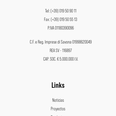
Tel: (+39) 019 50 90 11
Fax: (+39) 019 50 55 13
P.IVA 01180390096
C.F. e Reg. Imprese di Savona 01998620049
REA SV - 116897
CAP. SOC. € 5.000.000 I.V.
Links
Noticias
Proyectos