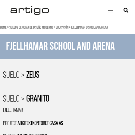
Ir
Main
Búsqu
al
Menu
contenido
Home
»
Suelos de goma de diseño moderno
»
Educación
»
Fjellhamar school and arena
Fjellhamar school and arena
SUELO >
ZEUS
SUELO >
GRANITO
FJELLHAMAR
PROJECT
ARKITEKTKONTORET GASA AS