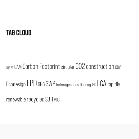
TAG CLOUD
CO2
Carbon Footprint
construction
CAM
circular
COV
ADP
AP
EPD
LCA
GWP
Ecodesign
rapidly
GHG
heterogeneous flooring
ISO
recycled
renewable
SBTi
VOC