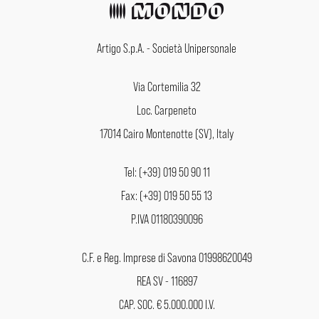
Artigo S.p.A. - Società Unipersonale
Via Cortemilia 32
Loc. Carpeneto
17014 Cairo Montenotte (SV), Italy
Tel: (+39) 019 50 90 11
Fax: (+39) 019 50 55 13
P.IVA 01180390096
C.F. e Reg. Imprese di Savona 01998620049
REA SV - 116897
CAP. SOC. € 5.000.000 I.V.