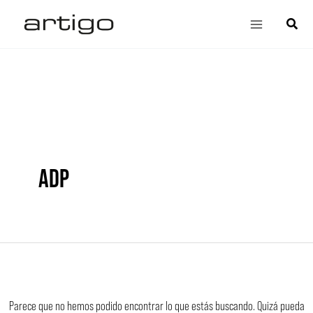
Ir
Buscar
Main
Búsqu
al
por:
Menu
contenido
ADP
Parece que no hemos podido encontrar lo que estás buscando. Quizá pueda