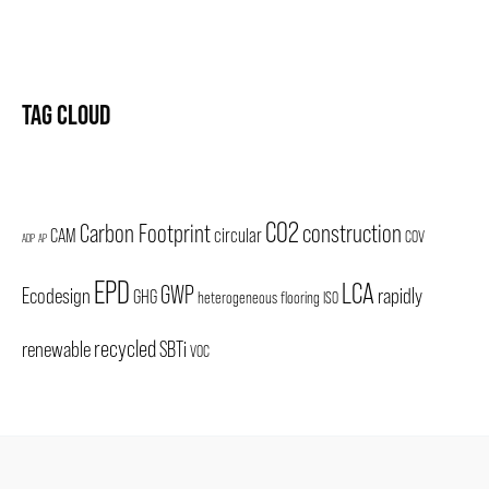
TAG CLOUD
CO2
Carbon Footprint
construction
CAM
circular
COV
ADP
AP
EPD
LCA
GWP
Ecodesign
rapidly
GHG
heterogeneous flooring
ISO
recycled
renewable
SBTi
VOC