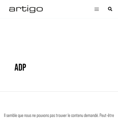
Aller
Rechercher :
Main
Cherch
au
Menu
contenu
ADP
Il semble que nous ne pouvons pas trouver le contenu demandé. Peut-être