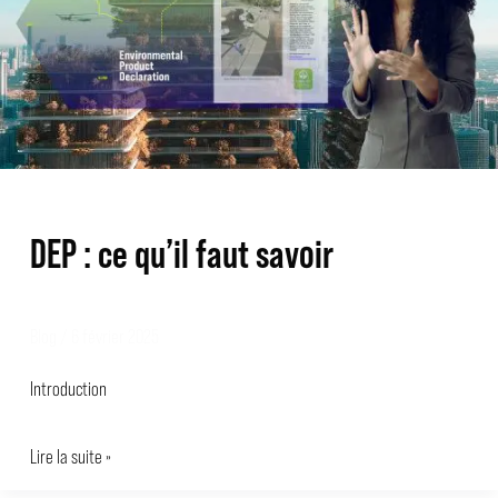
qu’il
faut
savoir
DEP : ce qu’il faut savoir
Blog
/
6 février 2025
Introduction
Lire la suite »