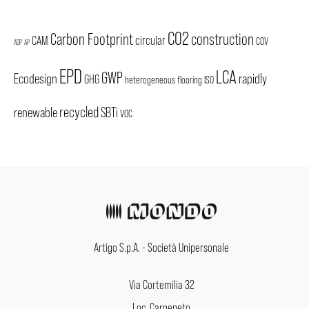
CO2
Carbon Footprint
construction
CAM
circular
COV
ADP
AP
EPD
LCA
GWP
Ecodesign
rapidly
GHG
heterogeneous flooring
ISO
recycled
renewable
SBTi
VOC
Artigo S.p.A. - Società Unipersonale
Via Cortemilia 32
Loc. Carpeneto