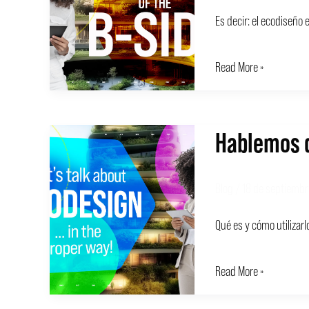
del
Es decir: el ecodiseño 
lado
B
Read More »
Hablemos 
Hablemos
de
ECODISEÑO
Blog
/
18 de septiembr
Qué es y cómo utilizarl
Read More »