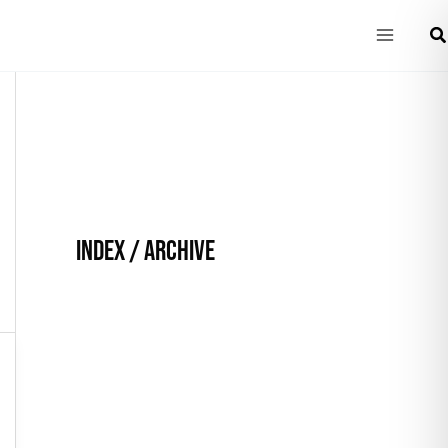
Main
Bú
Menu
INDEX / ARCHIVE