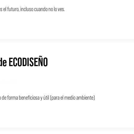
es el futuro, incluso cuando no lo ves.
de ECODISEÑO
e de 2025
o de forma beneficiosa y útil (para el medio ambiente)