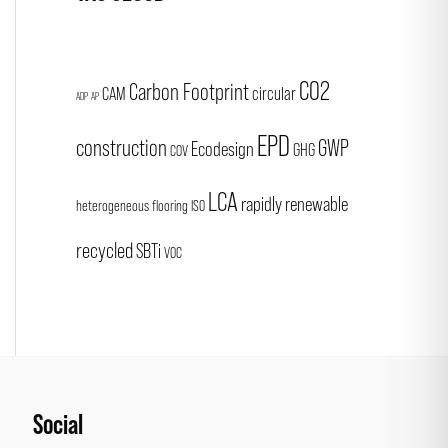
CO2
Carbon Footprint
CAM
circular
ADP
AP
EPD
construction
GWP
Ecodesign
GHG
COV
LCA
rapidly renewable
heterogeneous flooring
ISO
recycled
SBTi
VOC
Social
Facebook
Instagram
LinkedIn
Pinterest