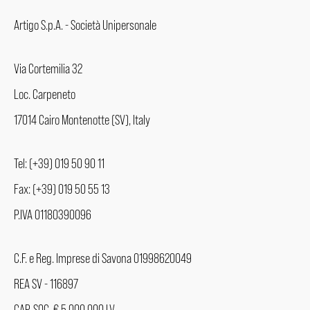
Artigo S.p.A. - Società Unipersonale
Via Cortemilia 32
Loc. Carpeneto
17014 Cairo Montenotte (SV), Italy
Tel: (+39) 019 50 90 11
Fax: (+39) 019 50 55 13
P.IVA 01180390096
C.F. e Reg. Imprese di Savona 01998620049
REA SV - 116897
CAP. SOC. € 5.000.000 I.V.