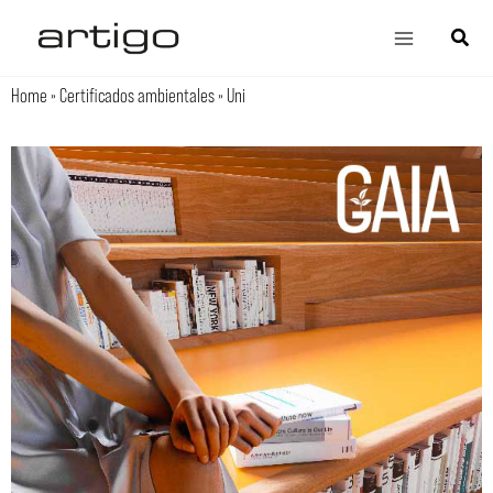
Ir
Main
Búsqu
al
Menu
contenido
Home
»
Certificados ambientales
»
Uni