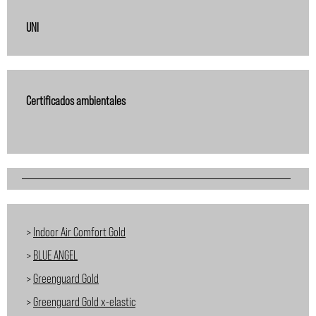
UNI
Certificados ambientales
>
Indoor Air Comfort Gold
>
BLUE ANGEL
>
Greenguard Gold
>
Greenguard Gold x-elastic