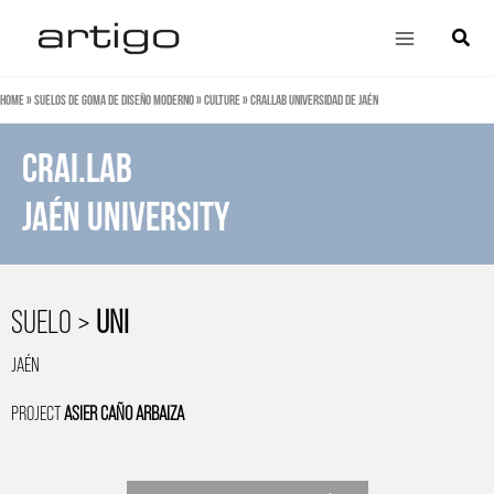
Ir
Main
Búsqu
al
Menu
contenido
Home
»
Suelos de goma de diseño moderno
»
Culture
»
CRAI.lab Universidad de Jaén
CRAI.lab
jaén university
SUELO >
UNI
JAÉN
PROJECT
ASIER CAÑO ARBAIZA