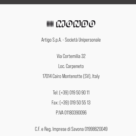
Artigo S.p.A. - Società Unipersonale
Via Cortemilia 32
Loc. Carpeneto
17014 Cairo Montenotte (SV), Italy
Tel: (+39) 019 50 90 11
Fax: (+39) 019 50 55 13
P.IVA 01180390096
C.F. e Reg. Imprese di Savona 01998620049