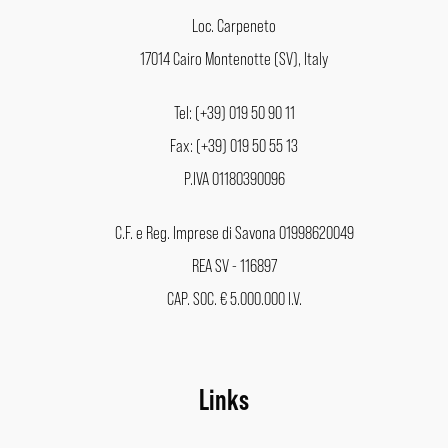
Loc. Carpeneto
17014 Cairo Montenotte (SV), Italy
Tel: (+39) 019 50 90 11
Fax: (+39) 019 50 55 13
P.IVA 01180390096
C.F. e Reg. Imprese di Savona 01998620049
REA SV - 116897
CAP. SOC. € 5.000.000 I.V.
Links