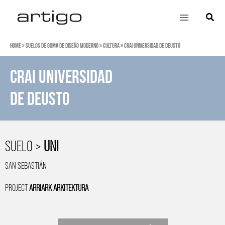
Ir
Main
Búsqu
al
Menu
contenido
Home
»
Suelos de goma de diseño moderno
»
Cultura
»
CRAI Universidad de Deusto
CRAI Universidad
de Deusto
SUELO >
UNI
SAN SEBASTIÁN
PROJECT
ARRIARK ARKITEKTURA