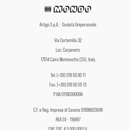
Artigo S.p.A. - Società Unipersonale
Via Cortemilia 32
Loc. Carpeneto
17014 Cairo Montenotte (SV), Italy
Tel: (+39) 019 50 90 11
Fax: (+39) 019 50 55 13
P.IVA 01180390096
C.F. e Reg. Imprese di Savona 01998620049
REA SV - 116897
CAP. SOC. € 5.000.000 I.V.