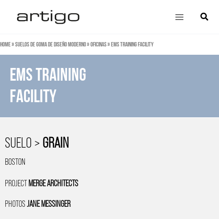
Ir
Main
Búsqu
al
Menu
contenido
Home
»
Suelos de goma de diseño moderno
»
Oficinas
»
EMS Training Facility
EMS TRAINING
FACILITY
SUELO >
GRAIN
BOSTON
PROJECT
MERGE ARCHITECTS
PHOTOS
JANE MESSINGER