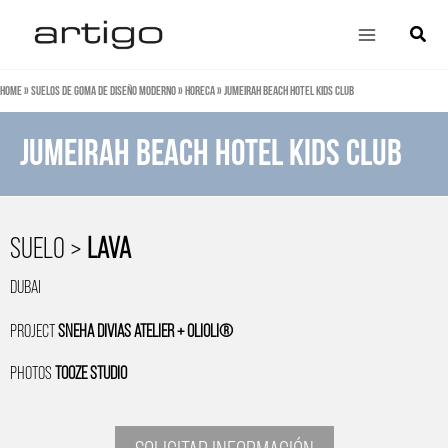
Ir
Main
Búsqu
al
Menu
contenido
Home
»
Suelos de goma de diseño moderno
»
HoReCa
»
Jumeirah Beach Hotel Kids Club
Jumeirah Beach Hotel Kids Club
SUELO >
LAVA
DUBAI
PROJECT
SNEHA DIVIAS ATELIER + OLIOLI®
PHOTOS
TOOZE STUDIO