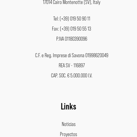
17014 Cairo Montenotte (SV), Italy
Tel: (+39) 019 50 90 11
Fax: (+39) 019 50 55 13
P.IVA 01180390096
C.F. e Reg. Imprese di Savona 01998620049
REA SV - 116897
CAP. SOC. € 5.000.000 I.V.
Links
Noticias
Proyectos