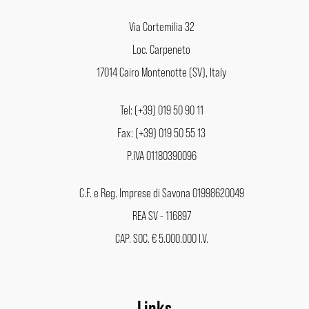
Via Cortemilia 32
Loc. Carpeneto
17014 Cairo Montenotte (SV), Italy
Tel: (+39) 019 50 90 11
Fax: (+39) 019 50 55 13
P.IVA 01180390096
C.F. e Reg. Imprese di Savona 01998620049
REA SV - 116897
CAP. SOC. € 5.000.000 I.V.
Links