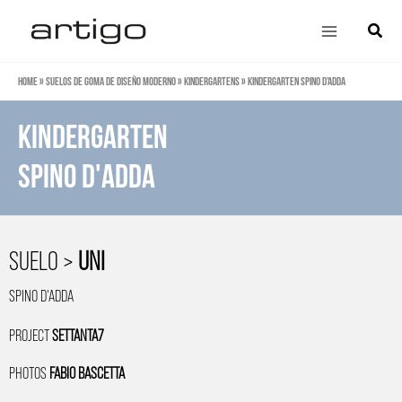
Ir
Main
Búsqu
al
Menu
contenido
Home
»
Suelos de goma de diseño moderno
»
Kindergartens
»
Kindergarten Spino d’Adda
Kindergarten
Spino D'adda
SUELO >
UNI
SPINO D'ADDA
PROJECT
SETTANTA7
PHOTOS
FABIO BASCETTA