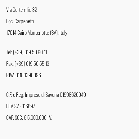
Via Cortemilia 32
Loc. Carpeneto
17014 Cairo Montenotte (SV), Italy
Tel: (+39) 019 50 90 11
Fax: (+39) 019 50 55 13
P.IVA 01180390096
C.F. e Reg. Imprese di Savona 01998620049
REA SV - 116897
CAP. SOC. € 5.000.000 I.V.