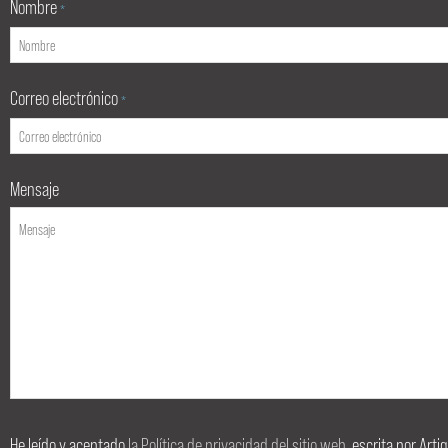
Nombre
*
Correo electrónico
*
Mensaje
He leído y aceptado
la Política de privacidad del sitio web
, escrita por Art