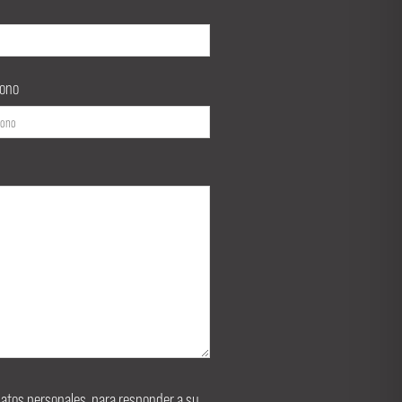
fono
s datos personales, para responder a su