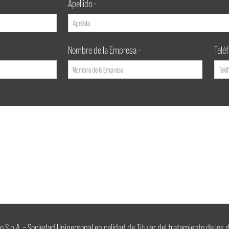
Apellido
*
Nombre de la Empresa
Telé
*
igo S.p.A. – Sociedad Unipersonal en calidad de Titular del tratamiento de lo