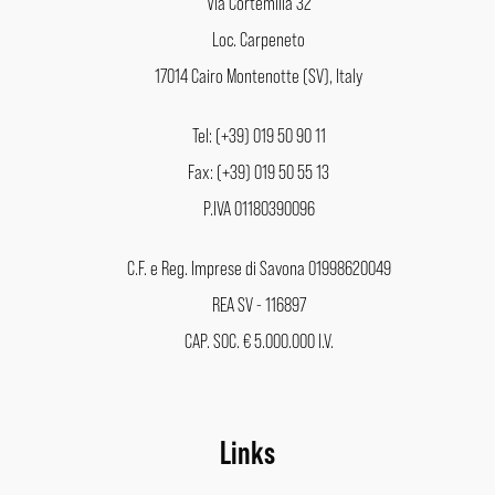
Via Cortemilia 32
Loc. Carpeneto
17014 Cairo Montenotte (SV), Italy
Tel: (+39) 019 50 90 11
Fax: (+39) 019 50 55 13
P.IVA 01180390096
C.F. e Reg. Imprese di Savona 01998620049
REA SV - 116897
CAP. SOC. € 5.000.000 I.V.
Links