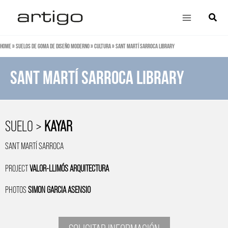
Ir
Main
Búsqu
al
Menu
contenido
Home
»
Suelos de goma de diseño moderno
»
Cultura
»
Sant Martí Sarroca Library
Sant Martí Sarroca library
SUELO >
KAYAR
SANT MARTÍ SARROCA
PROJECT
VALOR-LLIMÓS ARQUITECTURA
PHOTOS
SIMON GARCIA ASENSIO