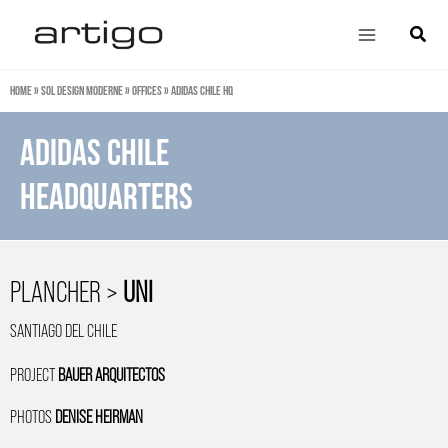
Aller
Main
Cherch
au
Menu
contenu
Home
»
Sol design moderne
»
Offices
»
Adidas Chile HQ
ADIDAS CHILE
HEADQUARTERS
PLANCHER >
UNI
SANTIAGO DEL CHILE
PROJECT
BAUER ARQUITECTOS
PHOTOS
DENISE HEIRMAN