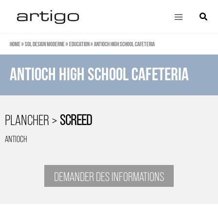
Aller
Main
Cherch
au
Menu
contenu
Home
»
Sol design moderne
»
Education
»
Antioch High School Cafeteria
Antioch High School Cafeteria
PLANCHER >
SCREED
ANTIOCH
DEMANDER DES INFORMATIONS