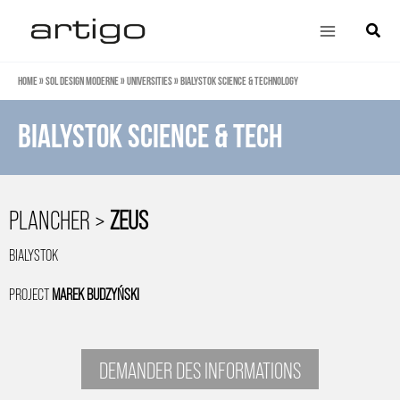
Aller
Main
Cherch
au
Menu
contenu
Home
»
Sol design moderne
»
Universities
»
Bialystok Science & Technology
Bialystok Science & Tech
PLANCHER >
ZEUS
BIALYSTOK
PROJECT
MAREK BUDZYŃSKI
DEMANDER DES INFORMATIONS