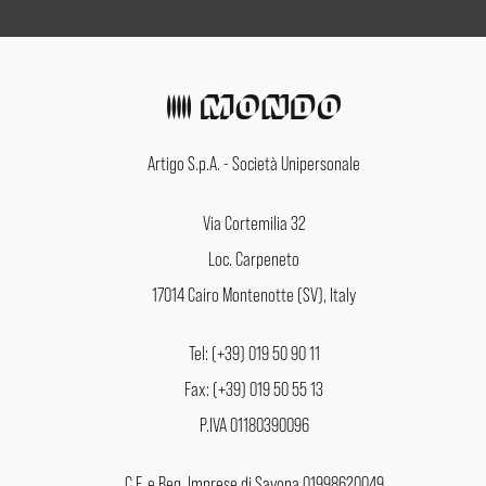
Artigo S.p.A. - Società Unipersonale
Via Cortemilia 32
Loc. Carpeneto
17014 Cairo Montenotte (SV), Italy
Tel: (+39) 019 50 90 11
Fax: (+39) 019 50 55 13
P.IVA 01180390096
C.F. e Reg. Imprese di Savona 01998620049