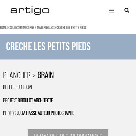
Aller
Main
Cherch
au
Menu
contenu
Home
»
Sol design moderne
»
Maternelles
»
CRECHE LES PETITS PIEDS
CRECHE LES PETITS PIEDS
PLANCHER >
GRAIN
RUELLE SUR TOUVE
PROJECT
RIBOULOT ARCHITECTE
PHOTOS
JULIA HASSE AUTEUR PHOTOGRAPHE