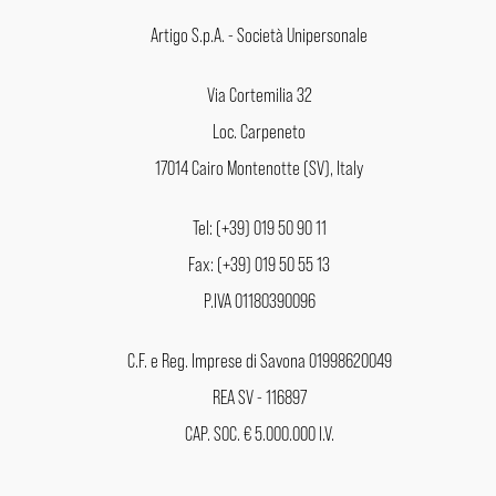
Artigo S.p.A. - Società Unipersonale
Via Cortemilia 32
Loc. Carpeneto
17014 Cairo Montenotte (SV), Italy
Tel: (+39) 019 50 90 11
Fax: (+39) 019 50 55 13
P.IVA 01180390096
C.F. e Reg. Imprese di Savona 01998620049
REA SV - 116897
CAP. SOC. € 5.000.000 I.V.