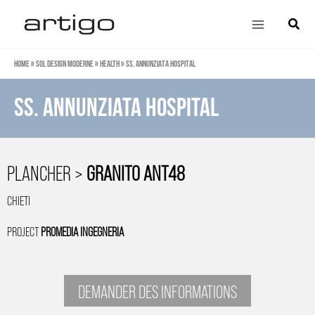
Aller
Main
Cherch
au
Menu
contenu
Home
»
Sol design moderne
»
Health
»
SS. Annunziata Hospital
SS. Annunziata Hospital
PLANCHER >
GRANITO ANT48
CHIETI
PROJECT
PROMEDIA INGEGNERIA
DEMANDER DES INFORMATIONS