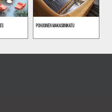
ES
POHJOINEN MAKASIINIKATU
Bureaux