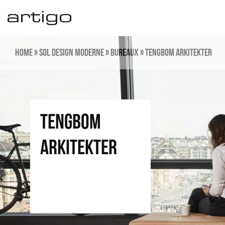
Aller
au
contenu
Home
»
Sol design moderne
»
Bureaux
»
TENGBOM ARKITEKTER
TENGBOM
ARKITEKTER