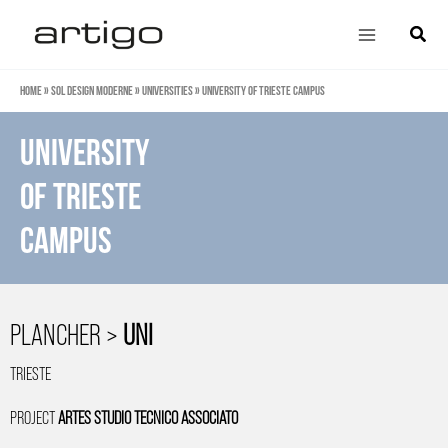
Aller
Main
Cherch
au
Menu
contenu
Home
»
Sol design moderne
»
Universities
»
University of Trieste Campus
University
of Trieste
Campus
PLANCHER >
UNI
TRIESTE
PROJECT
ARTES STUDIO TECNICO ASSOCIATO