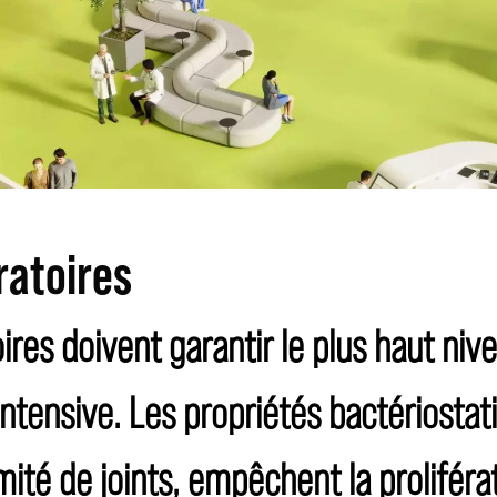
ratoires
res doivent garantir le plus haut niv
tensive. Les propriétés bactériostat
té de joints, empêchent la proliférat