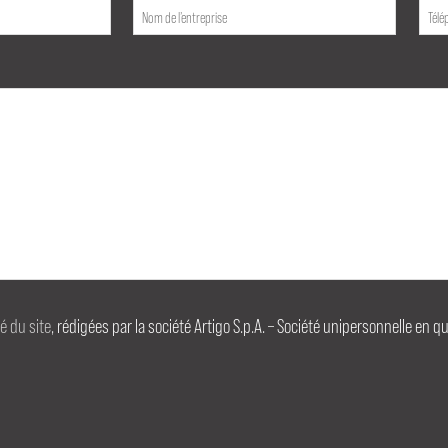
té du site
, rédigées par la société Artigo S.p.A. – Société unipersonnelle en q