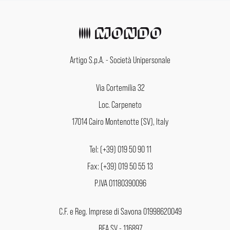
Artigo S.p.A. - Società Unipersonale
Via Cortemilia 32
Loc. Carpeneto
17014 Cairo Montenotte (SV), Italy
Tel: (+39) 019 50 90 11
Fax: (+39) 019 50 55 13
P.IVA 01180390096
C.F. e Reg. Imprese di Savona 01998620049
REA SV - 116897