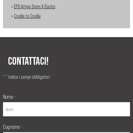
>
EPD Artigo 5mm X-Elastic
>
Cradle to Cradle
CONTATTACI!
"
" indica i campi obbligatori
*
Nome
*
Cognome
*