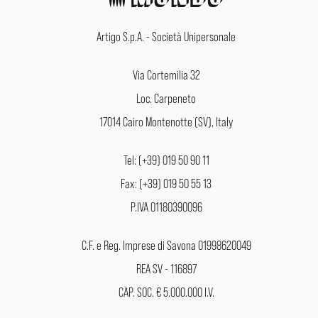
Artigo S.p.A. - Società Unipersonale
Via Cortemilia 32
Loc. Carpeneto
17014 Cairo Montenotte (SV), Italy
Tel: (+39) 019 50 90 11
Fax: (+39) 019 50 55 13
P.IVA 01180390096
C.F. e Reg. Imprese di Savona 01998620049
REA SV - 116897
CAP. SOC. € 5.000.000 I.V.