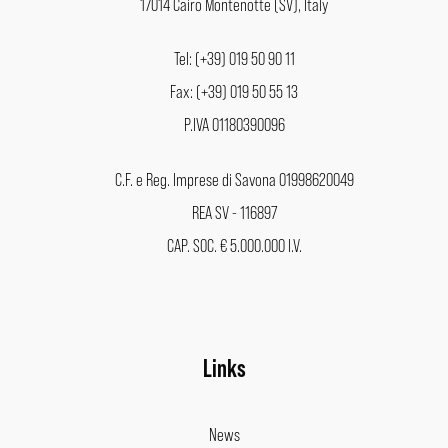
17014 Cairo Montenotte (SV), Italy
Tel: (+39) 019 50 90 11
Fax: (+39) 019 50 55 13
P.IVA 01180390096
C.F. e Reg. Imprese di Savona 01998620049
REA SV - 116897
CAP. SOC. € 5.000.000 I.V.
Links
News