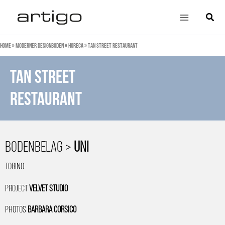
Zum
Main
Suche
Inhalt
Menu
springen
Home
»
Moderner Designboden
»
HoReCa
»
Tan Street restaurant
TAN STREET
RESTAURANT
BODENBELAG >
UNI
TORINO
PROJECT
VELVET STUDIO
PHOTOS
BARBARA CORSICO