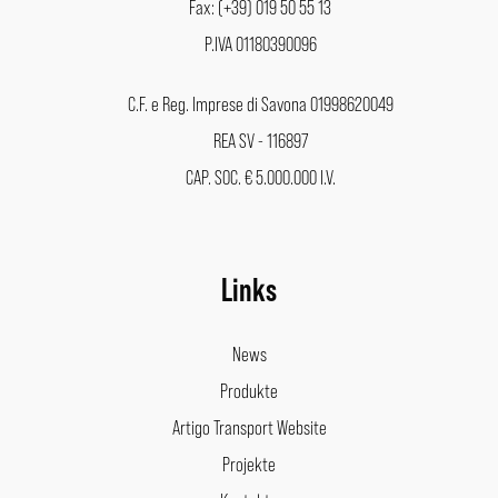
Fax: (+39) 019 50 55 13
P.IVA 01180390096
C.F. e Reg. Imprese di Savona 01998620049
REA SV - 116897
CAP. SOC. € 5.000.000 I.V.
Links
News
Produkte
Artigo Transport Website
Projekte