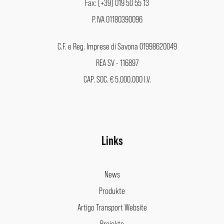
Fax: (+39) 019 50 55 13
P.IVA 01180390096
C.F. e Reg. Imprese di Savona 01998620049
REA SV - 116897
CAP. SOC. € 5.000.000 I.V.
Links
News
Produkte
Artigo Transport Website
Projekte