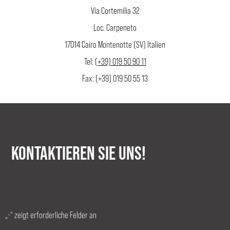
Via Cortemilia 32
Loc. Carpeneto
17014 Cairo Montenotte (SV) Italien
Tel:
(+39) 019 50 90 11
Fax: (+39) 019 50 55 13
KONTAKTIEREN SIE UNS!
„
“ zeigt erforderliche Felder an
*