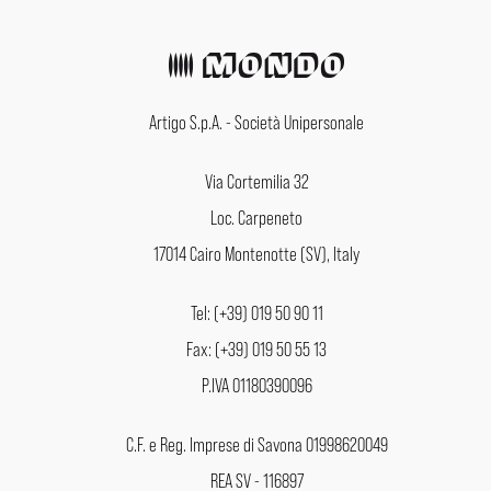
Artigo S.p.A. - Società Unipersonale
Via Cortemilia 32
Loc. Carpeneto
17014 Cairo Montenotte (SV), Italy
Tel: (+39) 019 50 90 11
Fax: (+39) 019 50 55 13
P.IVA 01180390096
C.F. e Reg. Imprese di Savona 01998620049
REA SV - 116897