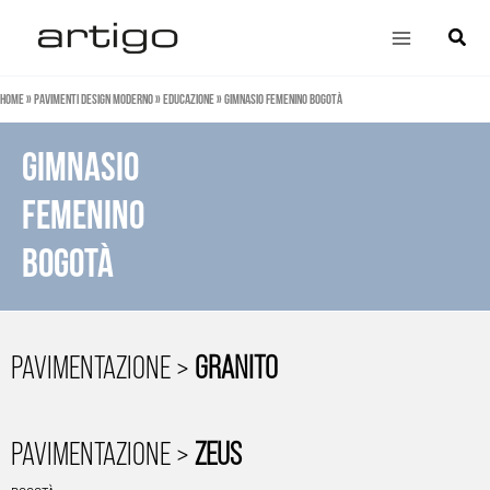
Vai
Main
Cerca
al
Menu
contenuto
Home
»
Pavimenti design moderno
»
Educazione
»
Gimnasio Femenino Bogotà
gimnasio
femenino
bogotà
PAVIMENTAZIONE >
GRANITO
PAVIMENTAZIONE >
ZEUS