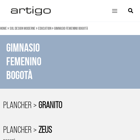
Aller
Main
Cherch
au
Menu
contenu
Home
»
Sol design moderne
»
Education
»
Gimnasio Femenino Bogotà
gimnasio
femenino
bogotà
PLANCHER >
GRANITO
PLANCHER >
ZEUS