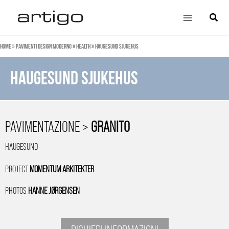
Vai
Main
Cerca
al
Menu
contenuto
Home
»
Pavimenti design moderno
»
Health
»
Haugesund sjukehus
Haugesund sjukehus
PAVIMENTAZIONE >
GRANITO
HAUGESUND
PROJECT
MOMENTUM ARKITEKTER
PHOTOS
HANNE JØRGENSEN