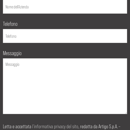
Telefono
Messaggio
Letta e accettata
l’informativa privacy del sito
, redatta da Artigo S.p.A. –