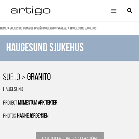
Ir
Main
Búsqu
al
Menu
contenido
Home
»
Suelos de goma de diseño moderno
»
Sanidad
»
Haugesund sjukehus
Haugesund sjukehus
SUELO >
GRANITO
HAUGESUND
PROJECT
MOMENTUM ARKITEKTER
PHOTOS
HANNE JØRGENSEN