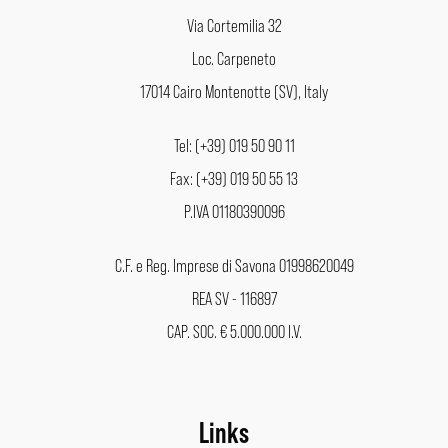
Via Cortemilia 32
Loc. Carpeneto
17014 Cairo Montenotte (SV), Italy
Tel: (+39) 019 50 90 11
Fax: (+39) 019 50 55 13
P.IVA 01180390096
C.F. e Reg. Imprese di Savona 01998620049
REA SV - 116897
CAP. SOC. € 5.000.000 I.V.
Links