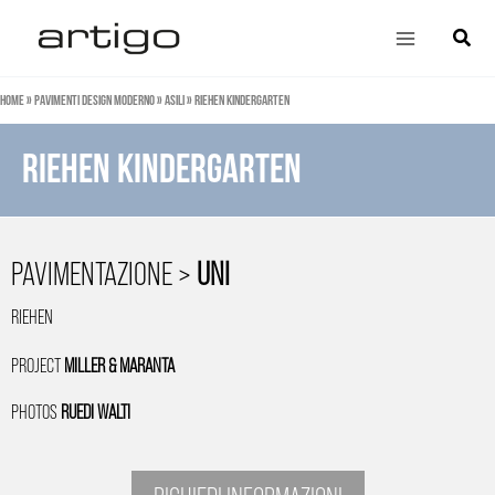
Vai
Main
Cerca
al
Menu
contenuto
Home
»
Pavimenti design moderno
»
Asili
»
Riehen kindergarten
Riehen kindergarten
PAVIMENTAZIONE >
UNI
RIEHEN
PROJECT
MILLER & MARANTA
PHOTOS
RUEDI WALTI