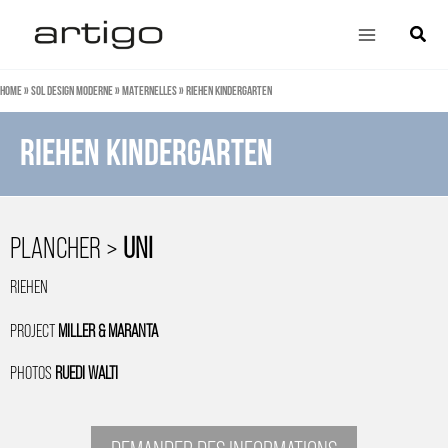
Aller
Main
Cherch
au
Menu
contenu
Home
»
Sol design moderne
»
Maternelles
»
Riehen kindergarten
Riehen kindergarten
PLANCHER >
UNI
RIEHEN
PROJECT
MILLER & MARANTA
PHOTOS
RUEDI WALTI