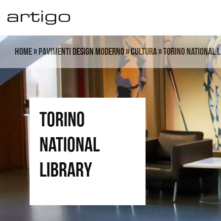
Vai
al
contenuto
Home
»
Pavimenti design moderno
»
Cultura
»
Torino National 
torino
national
library