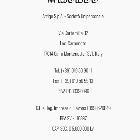
Artigo S.p.A. - Società Unipersonale
Via Cortemilia 32
Loc. Carpeneto
17014 Cairo Montenotte (SV), Italy
Tel: (+39) 019 50 90 11
Fax: (+39) 019 50 55 13
P.IVA 01180390096
C.F. e Reg. Imprese di Savona 01998620049
REA SV - 116897
CAP. SOC. € 5.000.000 I.V.