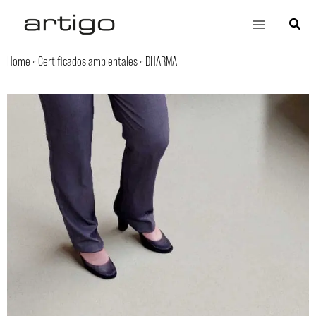
Ir
Main
Búsqu
al
Menu
contenido
Home
»
Certificados ambientales
»
DHARMA