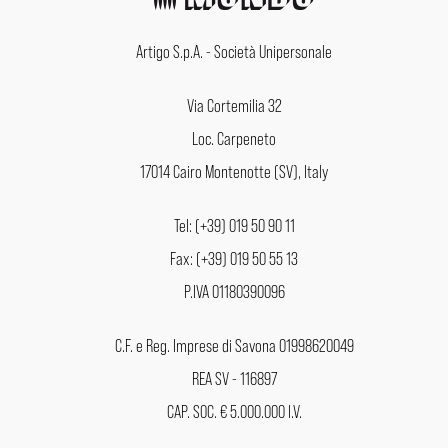
Artigo S.p.A. - Società Unipersonale
Via Cortemilia 32
Loc. Carpeneto
17014 Cairo Montenotte (SV), Italy
Tel: (+39) 019 50 90 11
Fax: (+39) 019 50 55 13
P.IVA 01180390096
C.F. e Reg. Imprese di Savona 01998620049
REA SV - 116897
CAP. SOC. € 5.000.000 I.V.