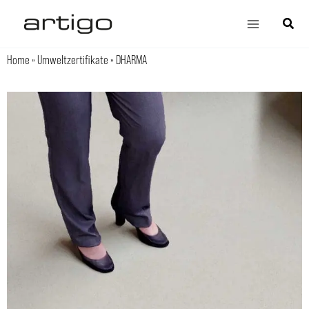
Zum
Main
Suche
Inhalt
Menu
springen
Home
»
Umweltzertifikate
»
DHARMA