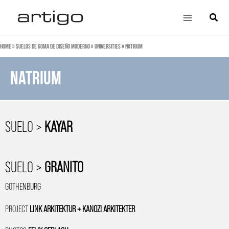
Ir
Main
Búsqu
al
Menu
contenido
Home
»
Suelos de goma de diseño moderno
»
Universities
»
Natrium
natrium
SUELO >
KAYAR
SUELO >
GRANITO
GOTHENBURG
PROJECT
LINK ARKITEKTUR + KANOZI ARKITEKTER