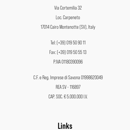
Via Cortemilia 32
Loc. Carpeneto
17014 Cairo Montenotte (SV), Italy
Tel: (+39) 019 50 90 11
Fax: (+39) 019 50 55 13
P.IVA 01180390096
C.F. e Reg. Imprese di Savona 01998620049
REA SV - 116897
CAP. SOC. € 5.000.000 I.V.
Links